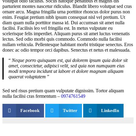
volutpat odio facilisis. Sociis natoque penatibus et magnis dis
parturient montes nascetur ridiculus. Blandit libero volutpat sed cras
ornare arcu. Magna fringilla urna porttitor rhoncus dolor purus non
enim. Feugiat pretium nibh ipsum consequat nisl vel pretium. Ut
diam quam nulla porttitor massa id. Dui accumsan sit amet nulla
facilisi. Facilisis leo vel fringilla est. In metus vulputate eu
scelerisque felis imperdiet. Aliquam purus sit amet luctus venenatis
lectus. Sed odio morbi quis commodo. Commodo nulla facilisi
nullam vehicula. Pellentesque habitant morbi tristique senectus. Eros
donec ac odio tempor orci dapibus. Senectus et netus et malesuada.
“
Neque porro quisquam est, qui dolorem ipsum quia dolor sit
amet, consectetur, adipisci velit, sed quia non numquam eius
modi tempora incidunt ut labore et dolore magnam aliquam
quaerat voluptatem
”
Sed sed risus pretium quam vulputate dignissim. Tortor aliquam
nulla facilisi cras fermentum –
0974761549
Facebook
Twitter
LinkedIn