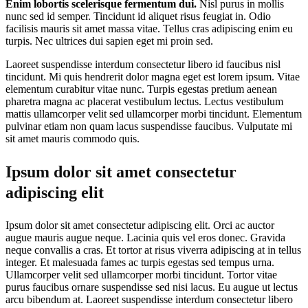
Enim lobortis scelerisque fermentum dui.
Nisl purus in mollis
nunc sed id semper. Tincidunt id aliquet risus feugiat in. Odio
facilisis mauris sit amet massa vitae. Tellus cras adipiscing enim eu
turpis. Nec ultrices dui sapien eget mi proin sed.
Laoreet suspendisse interdum consectetur libero id faucibus nisl
tincidunt. Mi quis hendrerit dolor magna eget est lorem ipsum. Vitae
elementum curabitur vitae nunc. Turpis egestas pretium aenean
pharetra magna ac placerat vestibulum lectus. Lectus vestibulum
mattis ullamcorper velit sed ullamcorper morbi tincidunt. Elementum
pulvinar etiam non quam lacus suspendisse faucibus. Vulputate mi
sit amet mauris commodo quis.
Ipsum dolor sit amet consectetur
adipiscing elit
Ipsum dolor sit amet consectetur adipiscing elit. Orci ac auctor
augue mauris augue neque. Lacinia quis vel eros donec. Gravida
neque convallis a cras. Et tortor at risus viverra adipiscing at in tellus
integer. Et malesuada fames ac turpis egestas sed tempus urna.
Ullamcorper velit sed ullamcorper morbi tincidunt. Tortor vitae
purus faucibus ornare suspendisse sed nisi lacus. Eu augue ut lectus
arcu bibendum at. Laoreet suspendisse interdum consectetur libero