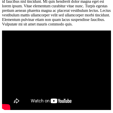
id faucibus nisl tincidunt. Mi quis hendrerit dolor magna eget est
lorem ipsum. Vitae elementum curabitur vitae nunc. Turpis egestas
pretium aenean pharetra magna ac placerat vestibulum lectus. Lectus
vestibulum mattis ullamcorper velit sed ullamcorper morbi tincidunt.
Elementum pulvinar etiam non quam lacus suspendisse faucibus.
Vulputate mi sit amet mauris commodo quis.