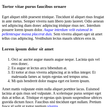
Tortor vitae purus faucibus ornare
Eget aliquet nibh praesent tristique. Tincidunt id aliquet risus feugiat
in ante metus. Semper viverra nam libero justo laoreet. Odio aenean
sed adipiscing diam donec adipiscing tristique risus nec. Interdum
posuere lorem ipsum dolor.
Augue interdum velit euismod in
pellentesque massa placerat duis.
Sem viverra aliquet eget sit amet
tellus cras adipiscing. Vestibulum lectus mauris ultrices eros in.
Lorem ipsum dolor sit amet
Orci ac auctor augue mauris augue neque. Lacinia quis vel
eros donec.
Eu augue ut lectus arcu bibendum at.
Et tortor at risus viverra adipiscing at in tellus integer. Et
malesuada fames ac turpis egestas sed tempus urna.
Mi quis hendrerit dolor magna eget est lorem ipsum.
Amet mattis vulputate enim nulla aliquet porttitor lacus. Euismod
lacinia at quis risus sed vulputate. A scelerisque purus semper eget
duis at tellus at. Tristique et egestas quis ipsum suspendisse ultrices
gravida dictum fusce. Faucibus nisl tincidunt eget nullam. Pretium
fusce id velit ut tortor pretium
viverra.